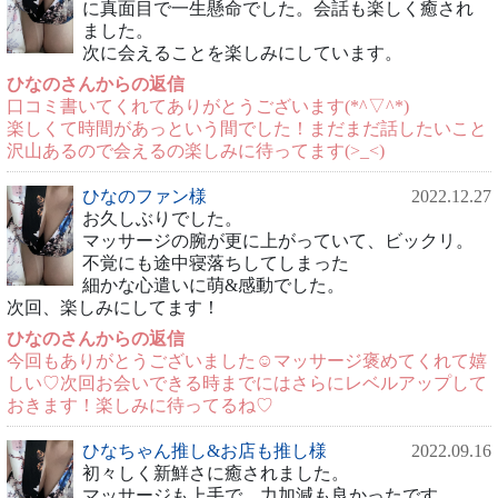
に真面目で一生懸命でした。会話も楽しく癒され
ました。
次に会えることを楽しみにしています。
ひなのさんからの返信
口コミ書いてくれてありがとうございます(*^▽^*)
楽しくて時間があっという間でした！まだまだ話したいこと
沢山あるので会えるの楽しみに待ってます(>_<)
ひなのファン様
2022.12.27
お久しぶりでした。
マッサージの腕が更に上がっていて、ビックリ。
不覚にも途中寝落ちしてしまった
細かな心遣いに萌&感動でした。
次回、楽しみにしてます！
ひなのさんからの返信
今回もありがとうございました☺️マッサージ褒めてくれて嬉
しい♡次回お会いできる時までにはさらにレベルアップして
おきます！楽しみに待ってるね♡
ひなちゃん推し&お店も推し様
2022.09.16
初々しく新鮮さに癒されました。
マッサージも上手で、力加減も良かったです。