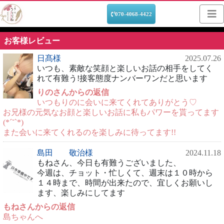
070-4068-4422
お客様レビュー
日髙様
2025.07.26
いつも、素敵な笑顔と楽しいお話の相手をしてく
れて有難う!接客態度ナンバーワンだと思います
りのさんからの返信
いつもりのに会いに来てくれてありがとう♡
お兄様の元気なお顔と楽しいお話に私もパワーを貰ってます
(*ˊ˘ˋ*)
また会いに来てくれるのを楽しみに待ってます!!
島田 敬治様
2024.11.18
もねさん、今日も有難うございました、
今週は、チョット・忙しくて、週末は１０時から
１４時まで、時間が出来たので、宜しくお願いし
ます、楽しみにしてます
もねさんからの返信
島ちゃんへ